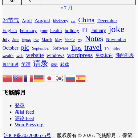
30
31
« 7 月
China
24节气
August
April
December
blackberry
car
joke
IT
February
health
January
English
holiday
game
Notes
November
July
March
June
May
laptop
Mobile
my
live
travel
pic
Tips
October
Software
September
TV
video
wordpress
website
windows
web
我的列表
wealth
另类其它
语录
笑话
转载
曾经用过
谜语
飞觞醉月
登录
条目 feed
评论 feed
WordPress.org
沪ICP备2022000575号
. 版权所有 © 2026 . 飞觞醉月 . 保留