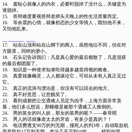
14. 羞耻心就像人的内衣，必要时脱掉了没什么，关键是为
谁脱掉。
15. 答辩难度要视答辩老师头天晚上的性生活质量而定。
16. 等余震的心情，就像初恋的少女等情人，既怕他不来，
又怕他乱来。
https://oheng.com
17. 站在山顶和站在山脚下的两人，虽然地位不同，但在对
方眼里，同样的渺小。
18. 石头记告诉我们：凡是真心爱的最后都散了，凡是混搭
的最后都团圆了。
19. 知识是一种使求知者吃得越多越觉得饿的粮食。
20. 真爱就像幽灵，人人都谈论它，可却从未有人真正见过
它。
21. 真正的流浪与漂泊是，你没有可以回去的地方。
22. 真不好意思，让您贱笑了。
23. 看到成都把公交遇难人员定为凶手，上海方面非常羡
慕，他们多么想说，那幢楼是被那个遇难工人推倒的。
24. 男的装女的叫人妖，那女的装男的呢？——春哥呗
25. 男人的话就像老太太的牙齿，有多少是真的？！
26. 电话费透支90万的判无期，撞死人的判3年；自动取款机
恶意取款17万判无期，贪污几千万判10年。——精彩中国。