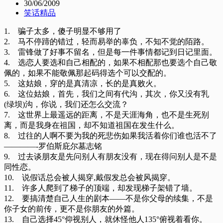
30/06/2009
笑话精品
1. 骗子太多，傻子明显不够用了
2. 马不停蹄的错过，轻而易举的辜负，不知不觉的陌路。
3. 雷锋做了好事不留名，但是每一件事情都记到日记里面。
4. 选恋人要选和自己相配的，如果不相配那也要选个自己敬
佩的，如果不能敬佩那起码得选个可以交配的。
5. 这姑娘，穿的是真清凉，长的是真败火。
6. 这位姑娘，首先，我们之间有代沟，其次，你又没有乳
(绿坝)沟，你说，我们还怎么交流？
7. 这世界上最遥远的距离，不是天涯海角，也不是生死别
离，而是我身在祖国，却不知道祖国在发生什么。
8. 过往的人啊不要为我的死悲伤如果我活着你们谁也活不了
――――-罗伯斯庇尔墓志铭
9. 过去谈朋友是先问别人有朋友没有，现在得问别人是不是
同性恋。
10. 说假话总会被人揭穿,戴假发总会被风揭穿。
11. 许多人爬到了梯子的顶端，却发现梯子架错了墙。
12. 要搞清楚自己人生的剧本――不是你父母的续集，不是
你子女的前传，更不是你朋友的外篇。
13. 自己选择45°仰视别人，就休怪他人135°俯视着看你。