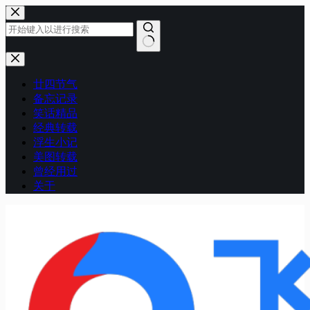
跳
至
内
容
无
结
廿四节气
果
备忘记录
笑话精品
经典转载
浮生小记
美图转载
曾经用过
关于