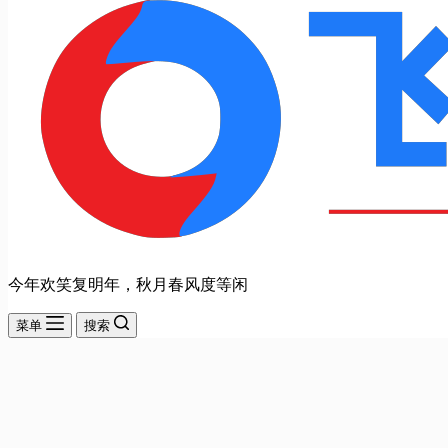
今年欢笑复明年，秋月春风度等闲
菜单
搜索