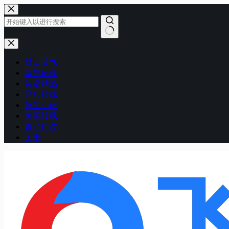
跳
至
内
容
无
结
廿四节气
果
备忘记录
笑话精品
经典转载
浮生小记
美图转载
曾经用过
关于