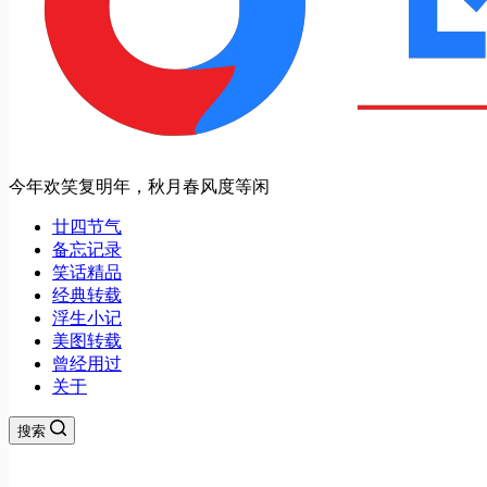
今年欢笑复明年，秋月春风度等闲
廿四节气
备忘记录
笑话精品
经典转载
浮生小记
美图转载
曾经用过
关于
搜索