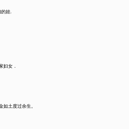
的娃.
家妇女．
金如土度过余生。