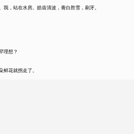
裳。我，站在水房。皓齿清波，膏白胜雪，刷牙。
罕理想？
几朵鲜花就拐走了。