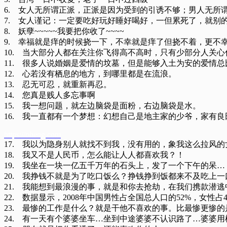
6. 女人无所谓正派，正派是因为受到的引诱不够；男人无所
7. 女人谨记：一定要吃好玩好睡好喝好，一但累死了，就别
8. 妖孽~~~~~我要把你收了~~~~
9. 幸福就是痒的时候挠一下，不幸就是痒了但挠不着，更不
10. 当大部分人都在关注你飞得高不高时，只有少部分人关
11. 很多人说婚姻是爱情的坟墓，但是能够入土为安的爱情
12. 心若没有栖息的地方，到哪里都是在流浪。
13. 忍无可忍，就重新再忍。
14. 您真是贱人多忘事啊
15. 我一想问题，就左边脑袋是面粉，右边脑袋是水。
16. 我一直都有一个梦想：幻想自己是地主家的少爷，家有
https://oheng.com
17. 我以为隐身别人就找不到我，没有用的，象我这么拉风
18. 我又不是人民币，怎么能让人人都喜欢我？！
19. 我坐在一块一亿五千万年的石头上，发了一个下午的呆…
20. 我挣钱不就是为了吃口饭么？挣钱挣到饭都来不及吃上一
21. 我能想到最浪漫的事，就是和你去抢劫，在我们携款潜
22. 数据显示，2008年中国男性占全国总人口的52%，女性占4
23. 最惨的工作是什么？就是干他不喜欢的事。比最惨更惨
24. 有一天有个婆婆坐车…坐到中途婆婆不认识路了…婆婆