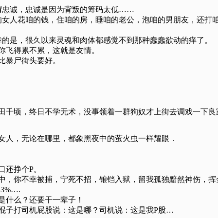
谓忠诚，忠诚是因为背叛的筹码太低……
的女人花咱的钱，住咱的房，睡咱的老公，泡咱的男朋友，还打咱
幸的是，很久以来灵魂和肉体都感觉不到那种蠢蠢欲动的痒了。
心你飞得累不累，这就是友情。
总比暴尸街头要好。
良田千顷，终日不学无术，没事领着一群狗奴才上街去调戏一下良
的女人，无论在哪里，都象黑夜中的萤火虫一样耀眼．
口还挣个P。
逃中，你不幸被捕，宁死不招，锒铛入狱，留我孤独黯然神伤，挥
3%….
的是什么？还要干一辈子！
用棍子打司机屁股说：这是哪？司机说：这是我P股…