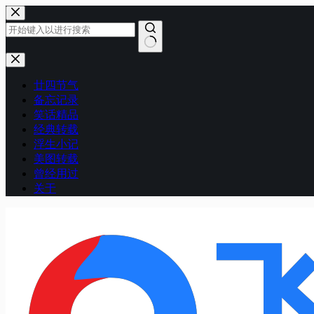
跳
至
内
容
无
结
廿四节气
果
备忘记录
笑话精品
经典转载
浮生小记
美图转载
曾经用过
关于