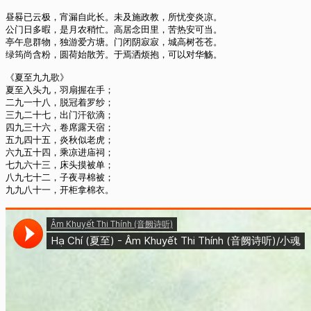
昼晷已云极，宵漏自此长。未及施政教，所忧变炎凉。

公门日多暇，是月农稍忙。高居念田里，苦热安可当。

亭午息群物，独游爱方塘。门闭阴寂寂，城高树苍苍。

绿筠尚含粉，圆荷始散芳。于焉洒烦抱，可以对华觞。

《夏至九九歌》

夏至入头九，羽扇握在手；

二九一十八，脱冠着罗纱；

三九二十七，出门汗欲滴；

四九三十六，卷席露天宿；

五九四十五，炎秋似老虎；

六九五十四，乘凉进庙祠；

七九六十三，床头摸被单；

八九七十二，子夜寻棉被；

九九八十一，开柜拿棉衣。