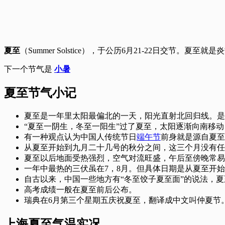
夏至
（Summer Solstice），于公历6月21-22日交
下一个节气是
小暑
夏至节气小记
夏至是一年里太阳最偏北的一天，阳光直射北回归线。是
“夏至一阴生，冬至一阳生”过了夏至，太阳逐渐向南移
有一种观点认为中国人传统节日
端午节
前身就是源自夏至
从夏至开始到九月二十几号的秋分之间，这三个月没有任
夏至以后地面受热强烈，空气对流旺盛，午后至傍晚常易
一年中最热的三伏虽在7，8月。但具体日期是从夏至开始
自古以来，中国一些地方有“冬至饺子夏至面”的说法，
高考成绩一般在夏至前后公布。
瑞典在6月第三个星期五庆祝夏至，翻译成中文叫仲夏节
上海夏至气温实况