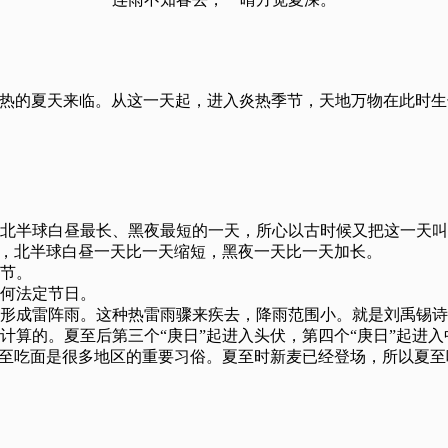
节。夏至就是炎热的夏天来临。从这一天起，进入炎热季节，天地万物在此时
北半球白昼最长、黑夜最短的一天，所心以古时候又把这一天叫
动，北半球白昼一天比一天缩短，黑夜一天比一天加长。
节。
何法定节日。
形成雷阵雨。这种热雷雨骤来疾去，降雨范围小。就是刘禹锡诗
计算的。夏至后第三个“庚日”起进入头伏，第四个“庚日”起进入
夏至吃面是很多地区的重要习俗。夏至时新麦已经登场，所以夏
。