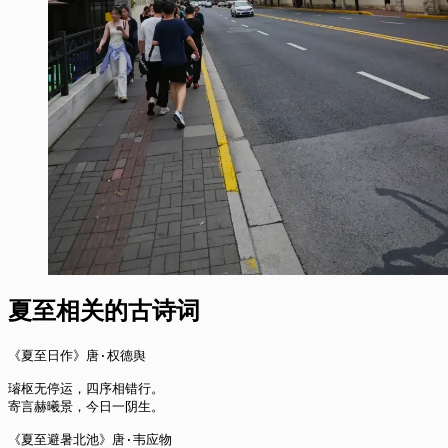
夏至相关的古诗词
《夏至日作》唐·权德舆

璿枢无停运，四序相错行。

寄言赫曦景，今日一阴生。

《夏至避暑北池》唐·韦应物
