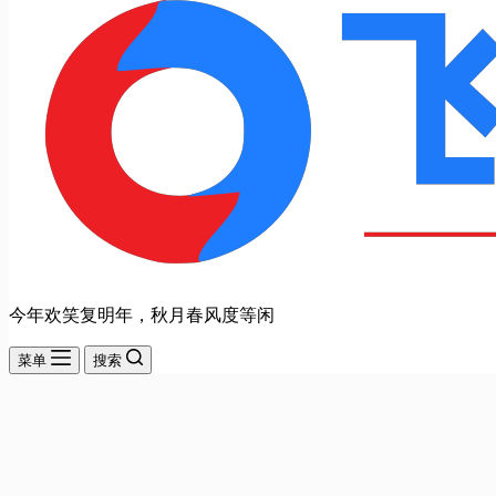
今年欢笑复明年，秋月春风度等闲
菜单
搜索