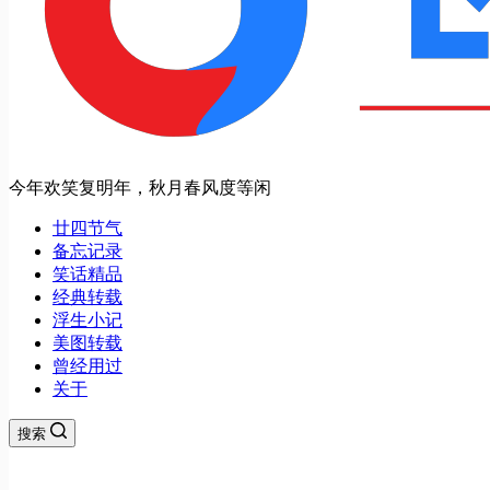
今年欢笑复明年，秋月春风度等闲
廿四节气
备忘记录
笑话精品
经典转载
浮生小记
美图转载
曾经用过
关于
搜索