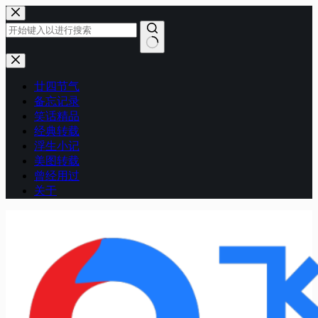
跳
至
内
容
无
结
廿四节气
果
备忘记录
笑话精品
经典转载
浮生小记
美图转载
曾经用过
关于