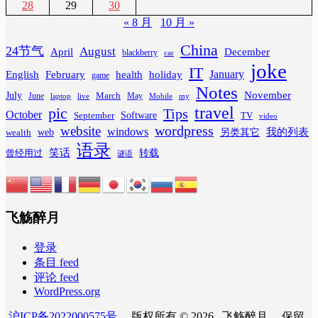
28
29
30
« 8 月
10 月 »
China
24节气
August
April
December
blackberry
car
joke
IT
February
health
January
English
holiday
game
Notes
November
July
March
June
May
laptop
Mobile
my
live
travel
pic
Tips
October
Software
September
TV
video
wordpress
website
windows
web
我的列表
wealth
另类其它
语录
笑话
转载
曾经用过
谜语
飞觞醉月
登录
条目 feed
评论 feed
WordPress.org
沪ICP备2022000575号
. 版权所有 © 2026 . 飞觞醉月 . 保留