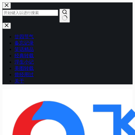
跳
至
内
容
无
结
廿四节气
果
备忘记录
笑话精品
经典转载
浮生小记
美图转载
曾经用过
关于