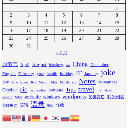
1
2
3
4
5
6
7
8
9
10
11
12
13
14
15
16
17
18
19
20
21
22
23
24
25
26
27
28
29
30
31
« 7 月
China
24节气
August
April
December
blackberry
car
joke
IT
February
health
January
English
holiday
game
Notes
November
July
March
June
May
laptop
Mobile
my
live
travel
pic
Tips
October
Software
September
TV
video
wordpress
website
windows
web
我的列表
wealth
另类其它
语录
笑话
转载
曾经用过
谜语