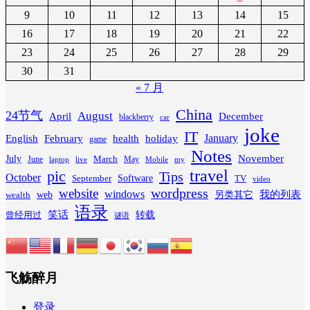
9
10
11
12
13
14
15
16
17
18
19
20
21
22
23
24
25
26
27
28
29
30
31
« 7 月
China
24节气
August
April
December
blackberry
car
joke
IT
February
health
January
English
holiday
game
Notes
November
July
March
June
May
laptop
Mobile
my
live
travel
pic
Tips
October
Software
September
TV
video
wordpress
website
windows
web
我的列表
wealth
另类其它
语录
笑话
转载
曾经用过
谜语
飞觞醉月
登录