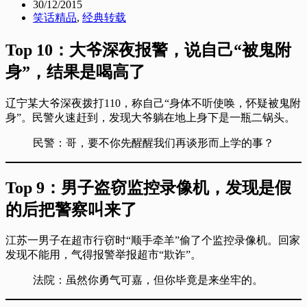
30/12/2015
笑话精品
,
经典转载
Top 10：大爷深夜报警，说自己“被鬼附
身”，结果是喝高了
辽宁某大爷深夜拨打110，称自己“身体不听使唤，怀疑被鬼附
身”。民警火速赶到，发现大爷躺在地上身下是一瓶二锅头。
民警：哥，要不你先醒醒我们再谈形而上学的事？
Top 9：男子盗窃监控录像机，发现是假
的后把警察叫来了
江苏一男子在超市行窃时“顺手牵羊”偷了个监控录像机。回家
发现不能用，气得报警举报超市“欺诈”。
法院：虽然你勇气可嘉，但你毕竟是来坐牢的。