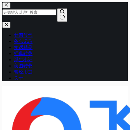
跳
至
内
容
无
结
廿四节气
果
备忘记录
笑话精品
经典转载
浮生小记
美图转载
曾经用过
关于