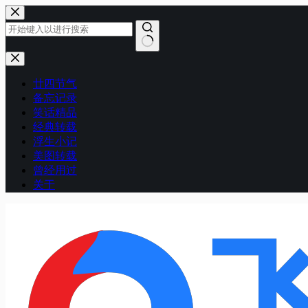
跳
至
内
容
无
结
廿四节气
果
备忘记录
笑话精品
经典转载
浮生小记
美图转载
曾经用过
关于