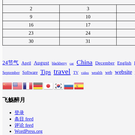
2
3
9
10
16
17
23
24
30
31
China
24节气
August
April
December
English
blackberry
car
travel
Tips
website
Software
web
wealth
September
TV
video
飞觞醉月
登录
条目 feed
评论 feed
WordPress.org