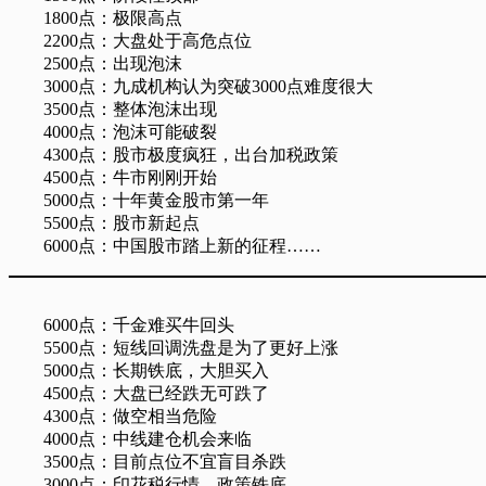
1800点：极限高点
2200点：大盘处于高危点位
2500点：出现泡沫
3000点：九成机构认为突破3000点难度很大
3500点：整体泡沫出现
4000点：泡沫可能破裂
4300点：股市极度疯狂，出台加税政策
4500点：牛市刚刚开始
5000点：十年黄金股市第一年
5500点：股市新起点
6000点：中国股市踏上新的征程……
6000点：千金难买牛回头
5500点：短线回调洗盘是为了更好上涨
5000点：长期铁底，大胆买入
4500点：大盘已经跌无可跌了
4300点：做空相当危险
4000点：中线建仓机会来临
3500点：目前点位不宜盲目杀跌
3000点：印花税行情，政策铁底