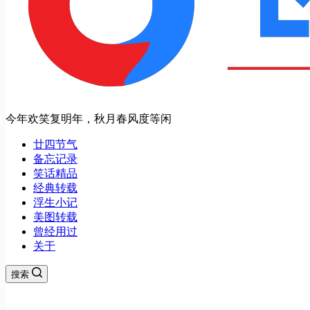
今年欢笑复明年，秋月春风度等闲
廿四节气
备忘记录
笑话精品
经典转载
浮生小记
美图转载
曾经用过
关于
搜索