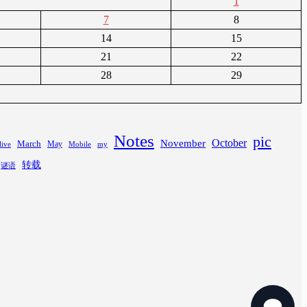
1
7
8
14
15
21
22
28
29
Notes
pic
November
October
March
May
Mobile
my
live
转载
谜语