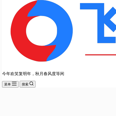
今年欢笑复明年，秋月春风度等闲
菜单
搜索