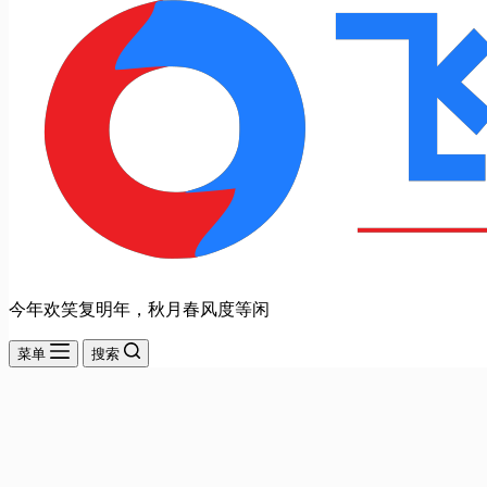
今年欢笑复明年，秋月春风度等闲
菜单
搜索