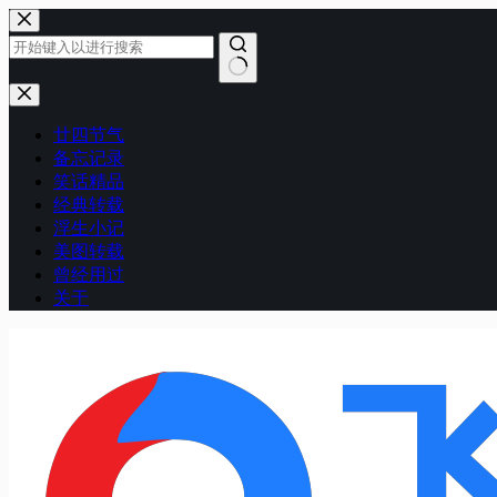
跳
至
内
容
无
结
廿四节气
果
备忘记录
笑话精品
经典转载
浮生小记
美图转载
曾经用过
关于