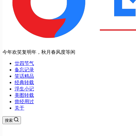
今年欢笑复明年，秋月春风度等闲
廿四节气
备忘记录
笑话精品
经典转载
浮生小记
美图转载
曾经用过
关于
搜索