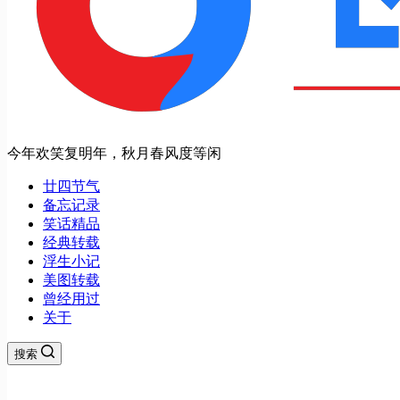
今年欢笑复明年，秋月春风度等闲
廿四节气
备忘记录
笑话精品
经典转载
浮生小记
美图转载
曾经用过
关于
搜索