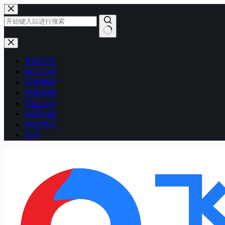
跳
至
内
容
无
结
廿四节气
果
备忘记录
笑话精品
经典转载
浮生小记
美图转载
曾经用过
关于