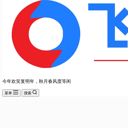
今年欢笑复明年，秋月春风度等闲
菜单
搜索