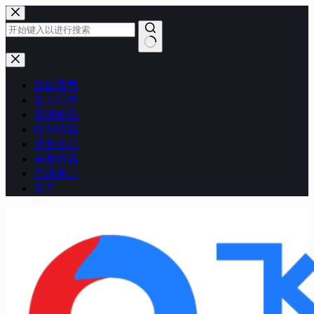
跳
至
内
容
无
结
廿四节气
果
备忘记录
笑话精品
经典转载
浮生小记
美图转载
曾经用过
关于