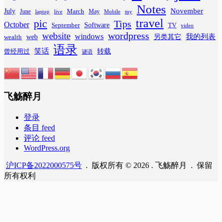
Notes
November
July
March
June
May
laptop
Mobile
my
live
travel
pic
Tips
October
Software
September
TV
video
wordpress
website
windows
web
我的列表
wealth
另类其它
语录
笑话
转载
曾经用过
谜语
飞觞醉月
登录
条目 feed
评论 feed
WordPress.org
沪ICP备2022000575号
. 版权所有 © 2026 . 飞觞醉月 . 保留
所有权利