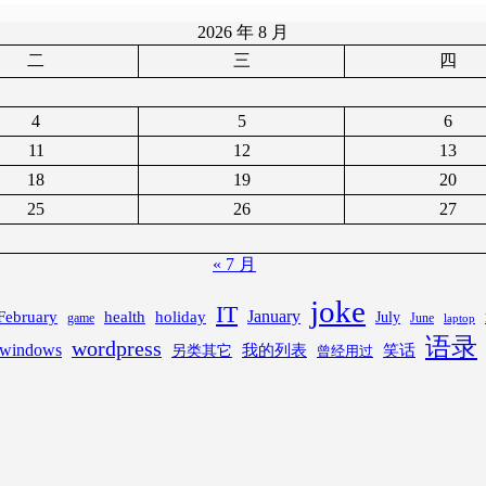
2026 年 8 月
二
三
四
4
5
6
11
12
13
18
19
20
25
26
27
« 7 月
joke
IT
February
health
January
holiday
July
game
June
laptop
语录
wordpress
windows
笑话
我的列表
另类其它
曾经用过