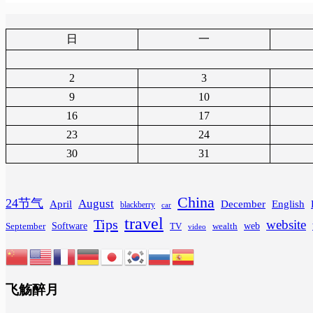
日
一
2
3
9
10
16
17
23
24
30
31
China
24节气
August
April
December
English
blackberry
car
travel
Tips
website
Software
web
wealth
September
TV
video
飞觞醉月