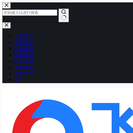
跳
至
内
容
无
结
廿四节气
果
备忘记录
笑话精品
经典转载
浮生小记
美图转载
曾经用过
关于