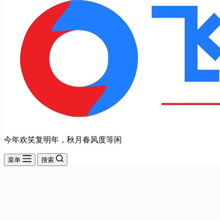
今年欢笑复明年，秋月春风度等闲
菜单
搜索