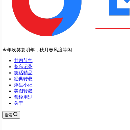
今年欢笑复明年，秋月春风度等闲
廿四节气
备忘记录
笑话精品
经典转载
浮生小记
美图转载
曾经用过
关于
搜索