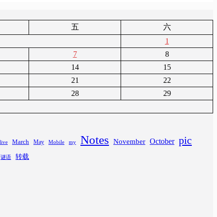
五
六
1
7
8
14
15
21
22
28
29
Notes
pic
November
October
March
May
Mobile
my
live
转载
谜语