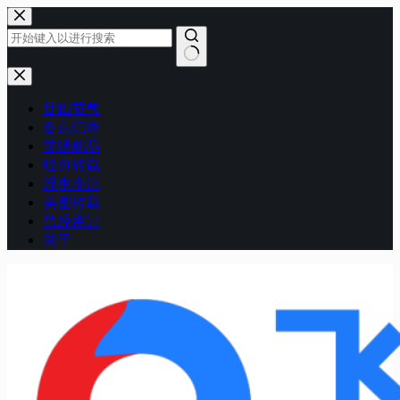
跳
至
内
容
无
结
廿四节气
果
备忘记录
笑话精品
经典转载
浮生小记
美图转载
曾经用过
关于