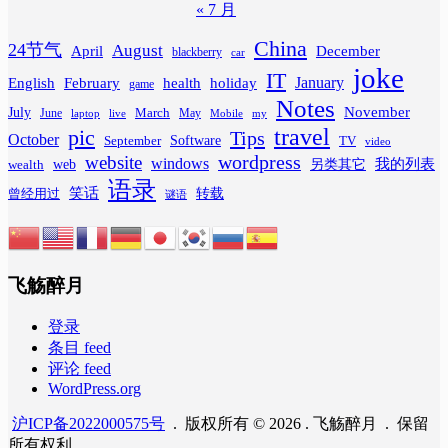
« 7 月
China
24节气
August
April
December
blackberry
car
joke
IT
February
health
January
English
holiday
game
Notes
November
July
March
June
May
laptop
Mobile
my
live
travel
pic
Tips
October
Software
September
TV
video
wordpress
website
windows
web
我的列表
wealth
另类其它
语录
笑话
转载
曾经用过
谜语
飞觞醉月
登录
条目 feed
评论 feed
WordPress.org
沪ICP备2022000575号
. 版权所有 © 2026 . 飞觞醉月 . 保留
所有权利