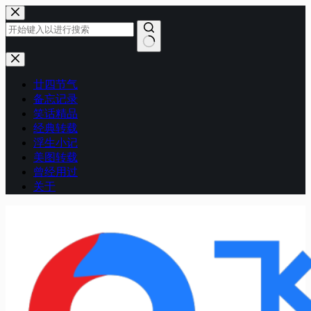
跳
至
内
容
无
结
廿四节气
果
备忘记录
笑话精品
经典转载
浮生小记
美图转载
曾经用过
关于