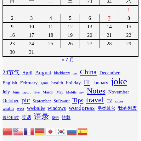
日
一
二
三
四
五
六
1
2
3
4
5
6
7
8
9
10
11
12
13
14
15
16
17
18
19
20
21
22
23
24
25
26
27
28
29
30
31
« 7 月
China
24节气
August
April
December
blackberry
car
joke
IT
February
health
January
English
holiday
game
Notes
November
July
March
June
May
laptop
Mobile
my
live
travel
pic
Tips
October
Software
September
TV
video
wordpress
website
windows
web
我的列表
wealth
另类其它
语录
笑话
转载
曾经用过
谜语