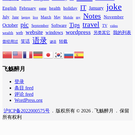
joke
IT
February
health
January
English
holiday
game
Notes
November
July
March
June
May
laptop
Mobile
my
live
travel
pic
Tips
October
Software
September
TV
video
wordpress
website
windows
web
我的列表
wealth
另类其它
语录
笑话
转载
曾经用过
谜语
飞觞醉月
登录
条目 feed
评论 feed
WordPress.org
沪ICP备2022000575号
. 版权所有 © 2026 . 飞觞醉月 . 保留
所有权利