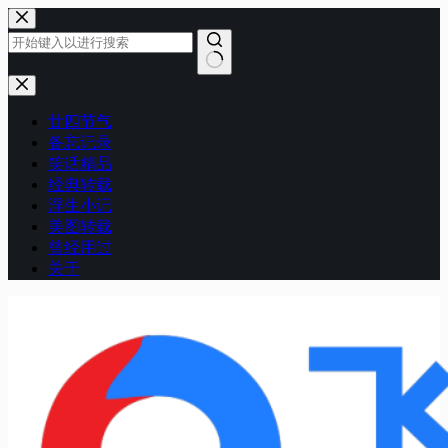
跳
至
内
容
无
结
廿四节气
果
备忘记录
笑话精品
经典转载
浮生小记
美图转载
曾经用过
关于