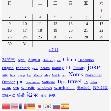
日
一
二
三
四
五
六
1
2
3
4
5
6
7
8
9
10
11
12
13
14
15
16
17
18
19
20
21
22
23
24
25
26
27
28
29
30
31
« 7 月
China
24节气
August
April
December
blackberry
car
joke
IT
February
health
January
English
holiday
game
Notes
November
July
March
June
May
laptop
Mobile
my
live
travel
pic
Tips
October
Software
September
TV
video
wordpress
website
windows
web
我的列表
wealth
另类其它
语录
笑话
转载
曾经用过
谜语