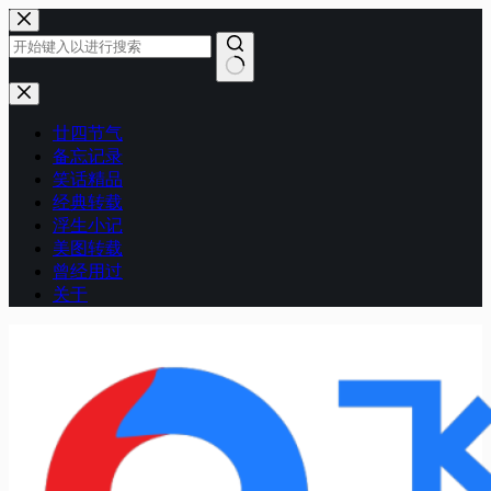
跳
至
内
容
无
结
廿四节气
果
备忘记录
笑话精品
经典转载
浮生小记
美图转载
曾经用过
关于