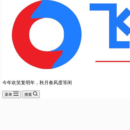
今年欢笑复明年，秋月春风度等闲
菜单
搜索