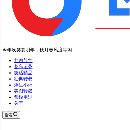
今年欢笑复明年，秋月春风度等闲
廿四节气
备忘记录
笑话精品
经典转载
浮生小记
美图转载
曾经用过
关于
搜索