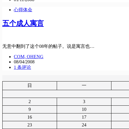
心得体会
五个成人寓言
无意中翻到了这个08年的帖子。说是寓言也…
COM, OHENG
08/04/2008
1 条评论
日
一
2
3
9
10
16
17
23
24