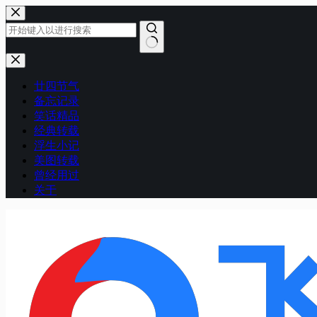
跳
至
内
容
无
结
廿四节气
果
备忘记录
笑话精品
经典转载
浮生小记
美图转载
曾经用过
关于