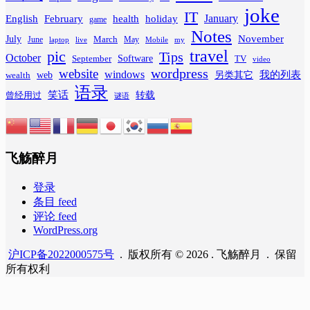
joke
IT
February
health
January
English
holiday
game
Notes
November
July
March
June
May
laptop
Mobile
my
live
travel
pic
Tips
October
Software
September
TV
video
wordpress
website
windows
web
我的列表
wealth
另类其它
语录
笑话
转载
曾经用过
谜语
飞觞醉月
登录
条目 feed
评论 feed
WordPress.org
沪ICP备2022000575号
. 版权所有 © 2026 . 飞觞醉月 . 保留
所有权利