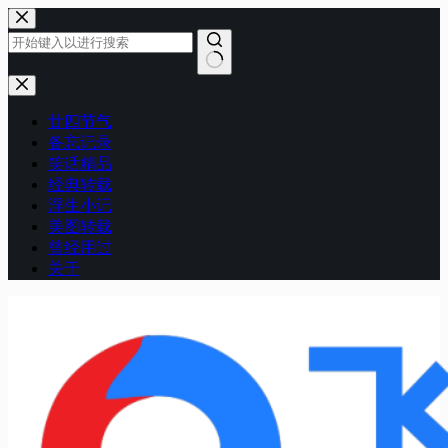
跳
至
内
容
无
结
廿四节气
果
备忘记录
笑话精品
经典转载
浮生小记
美图转载
曾经用过
关于