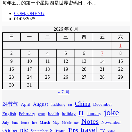
每年五月的第一个星期四是世界密码日，不…
COM, OHENG
01/05/2025
2026 年 8 月
日
一
二
三
四
五
六
1
2
3
4
5
6
7
8
9
10
11
12
13
14
15
16
17
18
19
20
21
22
23
24
25
26
27
28
29
30
31
« 7 月
China
24节气
August
April
December
blackberry
car
joke
IT
February
health
January
English
holiday
game
Notes
November
July
March
June
May
laptop
Mobile
my
live
travel
pic
Tips
October
Software
September
TV
video