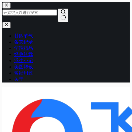
跳
至
内
容
无
结
廿四节气
果
备忘记录
笑话精品
经典转载
浮生小记
美图转载
曾经用过
关于