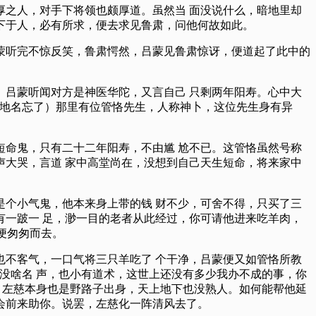
之人，对手下将领也颇厚道。虽然当 面没说什么，暗地里却
下于人，必有所求，便去求见鲁肃，问他何故如此。
蒙听完不惊反笑，鲁肃愕然，吕蒙见鲁肃惊讶，便道起了此中的
吕蒙听闻对方是神医华陀，又言自己 只剩两年阳寿。心中大
（地名忘了）那里有位管恪先生，人称神卜，这位先生身有异
命鬼，只有二十二年阳寿，不由尴 尬不已。这管恪虽然号称
大哭，言道 家中高堂尚在，没想到自己天生短命，将来家中
个小气鬼，他本来身上带的钱 财不少，可舍不得，只买了三
一跛一 足，渺一目的老者从此经过，你可请他进来吃羊肉，
便匆匆而去。
不客气，一口气将三只羊吃了 个干净，吕蒙便又如管恪所教
没啥名 声，也小有道术，这世上还没有多少我办不成的事，你
，左慈本身也是野路子出身，天上地下也没熟人。如何能帮他延
会前来助你。说罢，左慈化一阵清风去了。