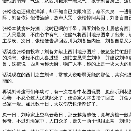
借他的阳寿，气运，从西川摄来一缕龙气，披于刘备身上。这
张松这边还得意洋洋，却不知自已大限将至，命不久矣，一进
际，刘备依计假借酒醉，放声大哭，张松惊问其因，刘备言自
张松本就贪杯好酒，此时已喝的半晕，再看刘备身上居然有西
二人只是笑，不由心中有气，便赌气将西川地形图拿了出来，
主尽欢。次日，张松便告辞回西川为刘备当内应，刘备自是又
话说这张松自投靠了刘备并献上西川地形图后，便急急忙忙赶
的消息。张松不由大喜过望。连忙去见蜀主刘璋，并建议刘璋
鲁，这按说，西川号称天府，物广人丰，称的上是一块大大的
话说现在的西川之主刘璋，常被人说暗弱无能的那位，其实他
能的。
再说刘璋这哥们年幼时，有一次在府中花园玩耍，忽然听到花
心善，不忍心这大汉就此死了，便命家人将去抬了回去，并命
己家一般。如此数十日，大汉伤势也渐渐好了。
忽一日，刘璋家上空乌云蔽日，那云越落越低，竟与房檐一般
称奇。不过刘璋家中，人口众多，走失一两个也很正常，刘璋