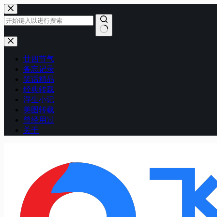
跳
至
内
容
无
结
廿四节气
果
备忘记录
笑话精品
经典转载
浮生小记
美图转载
曾经用过
关于