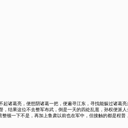
惹不起诸葛亮，便想阴诸葛一把，便遍寻江东，寻找能躲过诸葛亮
督，结果这位不去整军布武，倒是一天的四处乱逛，孙权便派人
营整顿一下不是，再加上鲁肃以前也在军中，但接触的都是程普，