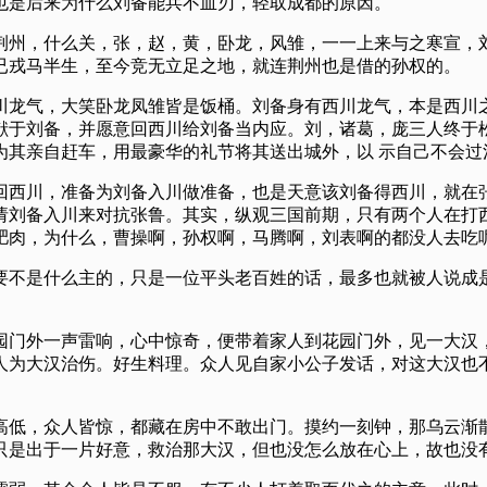
也是后来为什么刘备能兵不血刃，轻取成都的原因。
荆州，什么关，张，赵，黄，卧龙，风雏，一一上来与之寒宣，刘
已戎马半生，至今竞无立足之地，就连荆州也是借的孙权的。
川龙气，大笑卧龙凤雏皆是饭桶。刘备身有西川龙气，本是西川之
献于刘备，并愿意回西川给刘备当内应。刘，诸葛，庞三人终于松
为其亲自赶车，用最豪华的礼节将其送出城外，以 示自己不会过
回西川，准备为刘备入川做准备，也是天意该刘备得西川，就在
请刘备入川来对抗张鲁。其实，纵观三国前期，只有两个人在打
肥肉，为什么，曹操啊，孙权啊，马腾啊，刘表啊的都没人去吃
要不是什么主的，只是一位平头老百姓的话，最多也就被人说成
园门外一声雷响，心中惊奇，便带着家人到花园门外，见一大汉，
人为大汉治伤。好生料理。众人见自家小公子发话，对这大汉也不
高低，众人皆惊，都藏在房中不敢出门。摸约一刻钟，那乌云渐散
只是出于一片好意，救治那大汉，但也没怎么放在心上，故也没