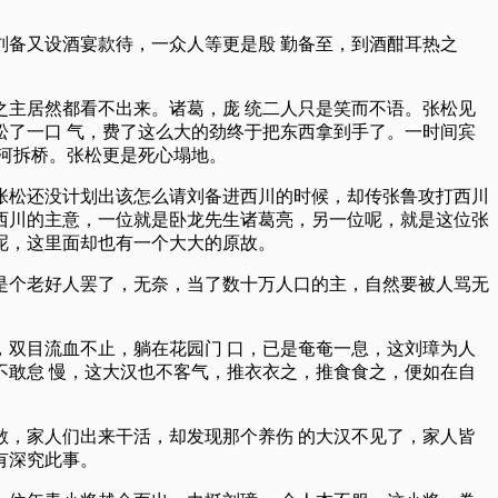
备又设酒宴款待，一众人等更是殷 勤备至，到酒酣耳热之
主居然都看不出来。诸葛，庞 统二人只是笑而不语。张松见
了一口 气，费了这么大的劲终于把东西拿到手了。一时间宾
河拆桥。张松更是死心塌地。
张松还没计划出该怎么请刘备进西川的时候，却传张鲁攻打西川
西川的主意，一位就是卧龙先生诸葛亮，另一位呢，就是这位张
呢，这里面却也有一个大大的原故。
是个老好人罢了，无奈，当了数十万人口的主，自然要被人骂无
双目流血不止，躺在花园门 口，已是奄奄一息，这刘璋为人
敢怠 慢，这大汉也不客气，推衣衣之，推食食之，便如在自
，家人们出来干活，却发现那个养伤 的大汉不见了，家人皆
有深究此事。