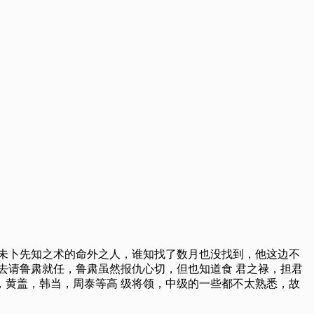
未卜先知之术的命外之人，谁知找了数月也没找到，他这边不
去请鲁肃就任，鲁肃虽然报仇心切，但也知道食 君之禄，担君
黄盖，韩当，周泰等高 级将领，中级的一些都不太熟悉，故