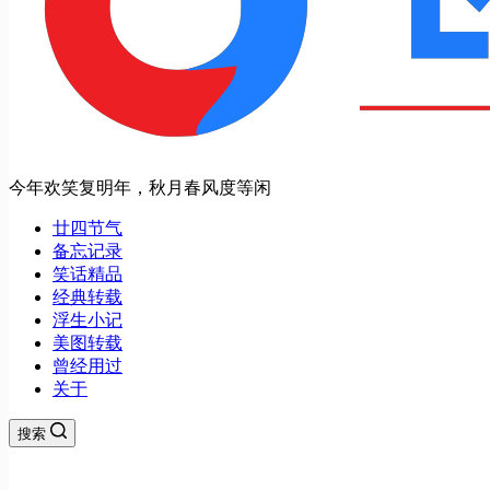
今年欢笑复明年，秋月春风度等闲
廿四节气
备忘记录
笑话精品
经典转载
浮生小记
美图转载
曾经用过
关于
搜索