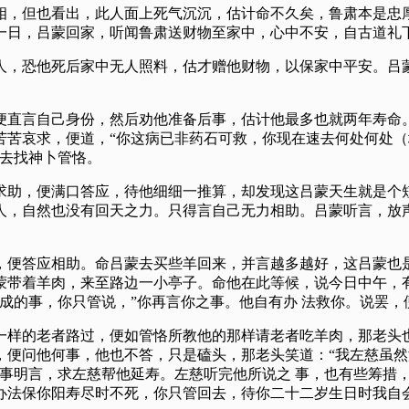
相，但也看出，此人面上死气沉沉，估计命不久矣，鲁肃本是忠厚
一日，吕蒙回家，听闻鲁肃送财物至家中，心中不安，自古道礼
人，恐他死后家中无人照料，估才赠他财物，以保家中平安。吕
便直言自己身份，然后劝他准备后事，估计他最多也就两年寿命。
苦苦哀求，便道，“你这病已非药石可救，你现在速去何处何处
忙去找神卜管恪。
求助，便满口答应，待他细细一推算，却发现这吕蒙天生就是个短
人，自然也没有回天之力。只得言自己无力相助。吕蒙听言，放声
，便答应相助。命吕蒙去买些羊回来，并言越多越好，这吕蒙也是
蒙带着羊肉，来至路边一小亭子。命他在此等候，说今日中午，有
成的事，你只管说，”你再言你之事。他自有办 法救你。说罢，
一样的老者路过，便如管恪所教他的那样请老者吃羊肉，那老头也
，便问他何事，他也不答，只是磕头，那老头笑道：“我左慈虽然
之事明言，求左慈帮他延寿。左慈听完他所说之 事，也有些筹措
办法保你阳寿尽时不死，你只管回去，待你二十二岁生日时我自