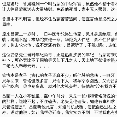
也是凑巧，鲁肃碰到一个叫吕蒙的中级军官，虽然他不精于看
让人往吕蒙家送去大量钱财。免得他死后，家中无人照顾。这
鲁肃本不忍明言，但经不住吕蒙苦苦追问，便直言他是必死之
原由。
原来吕蒙二十岁时，一日神医华陀路过他家，见其身患绝症。
骇，跪地不起，求华陀救他一命。华陀为人仁慈，禁不住吕蒙
术，你去求求他，说不定还有救”，吕蒙听了，不敢担耽，连
这位管恪先生当时年纪尚青，正是热血沸腾的年纪，吕蒙前来
神卜，可必竞比不了周瑜等天仙下凡之人，天上地下都没啥熟
二老无人奉养云云。。。。
管恪本是孝子（古代的孝子还真不少）听他哭的悲伤，一咬牙
只羊回来，管恪也没多言，只命下人，将羊宰杀卤熟。又命吕
等他吃完，你也别多说，就对他大礼参拜。待他说“没有我办不
吕蒙一人在小亭独坐，至中午时分，果见一长相和管恪所说的
的那样，跪地不起，不住磕头。老头见他磕头，知他有事相求
只管说便是”。吕蒙听他此言，知道时机成熟，便把自己过往
寿。遂对他说，如让我帮你延寿，我实实办不到，不过我也有