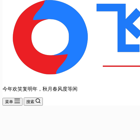
今年欢笑复明年，秋月春风度等闲
菜单
搜索