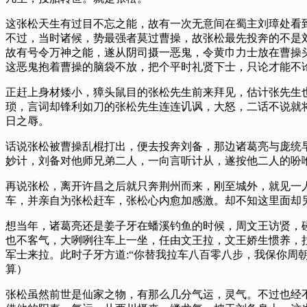
这张松天生有过目不忘之能，故有一次无意间在蜀主刘璋处看
不过，当时诸候，势最强者莫过曹操，故张松最先投奔的不是
故有号令万神之能，遂从阴司摄一恶鬼，令黄巾力士放在曹操头
这恶鬼抱着曹操的脑袋不放，把个平时礼贤下士，只论才能不
正赶上身材矮小，獐头鼠目的张松先生前来拜见，估计张先生
琐，言词却锋利如刀的张松先生连连讥讽，大怒，二话不说就
日之辱。
话说张松被曹操乱棍打出，便去投奔刘备，那边诸葛亮与庞统
妙计，刘备对他师兄弟二人，一向言听计从，遂按他二人的吩
再说张松，离开许昌之后就只奔荆州而来，刚至城外，就见一
车，并亲自为张松赶车，张松心内愈加感激。却不知这里面却
想当年，诸葛亮还是姜子牙在蟠溪钓鱼的时候，周文王访贤，
也不客气，大咧咧往车上一坐，任由文王拉，文王娇生惯养，
军士来拉。此时子牙方道:“你替我拉车八百零八步，我保你周
算）
张松虽然前世是仙家之物，有那么几分气运，灵气。不过也经