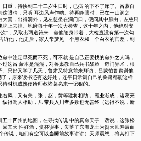
日重，待快到二十二岁生日时，已病 的下不了床了。吕蒙自
这眼晴，只听 耳边风声作响。待再睁眼时，已在一山洞之
由大喜，出得洞外，见左慈坐在洞门口，便问其中原由，左慈只
魂牌上去掉。地府每十年一次大检查，这十年之内，他绝对安
一次”，又取出两道符来，命他随身带着，大检查没有第一次勾
告诉他，他走后，家人常梦见一个黑衣和一个白衣的官差，到
命中注定早死而不死，可不就 是自己正要找的命外之人吗，
过这吕 蒙本是混混，对鲁肃教自己兵书战策，奇门异术，根
子。只好又学了几天，鲁肃又特意前来拜访，吕蒙怕鲁肃训他，
撼了，原来读书还有这好处，连平日常训自己的鲁肃都能这样
只待时机成熟便给师叔诸葛亮来一记狠的。
右凤，又有关，张，赵，黄等猛将相助， 霸业渐成，诸葛亮
纵得蜀人相助，凡 带兵入川者多数也无善终（远得不说，新
五十四州的地图，在寻找传说 中的真命天子，话说，这张松
因其天 性好酒，贪杯误事，失落了东海龙王为贺天师寿辰而
个传说，咱们有空可以当睡前故事讲讲）天师震怒，将其打下