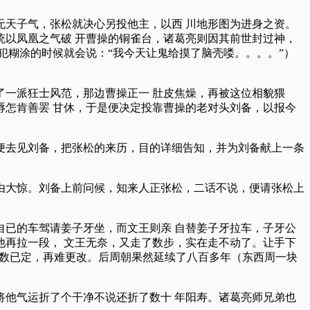
天子气，张松就决心另投他主，以西 川地形图为进身之资。
以凤凰之气破 开曹操的铜雀台，诸葛亮则因其前世封过神，
犯糊涂的时候就会说：“我今天让鬼给摸了脑壳喽。。。。”）
一派狂士风范，那边曹操正一 肚皮焦燥，再被这位相貌猥
怎肯善罢 甘休，于是便决定投靠曹操的老对头刘备，以报今
便去见刘备，把张松的来历，目的详细告知，并为刘备献上一条
由大惊。刘备上前问候，知来人正张松，二话不说，便请张松上
已的车驾请姜子牙坐，而文王则亲 自替姜子牙拉车，子牙公
再拉一段， 文王无奈，又走了数步，实在走不动了。让手下
天数已定，再难更改。后周朝果然延续了八百多年（东西周一块
他气运折了个干净不说还折了数十 年阳寿。诸葛亮师兄弟也