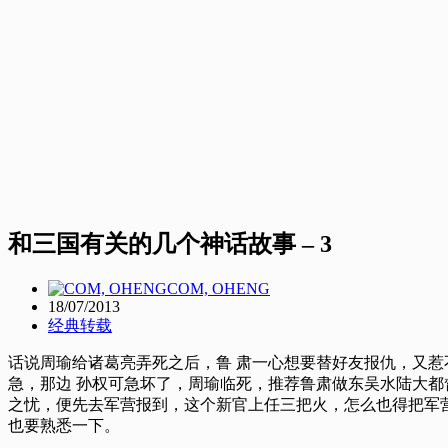
和三国有关的几个神话故事 – 3
COM, OHENG
18/07/2013
经典转载
话说周瑜给诸葛亮弄死之后，鲁 肃一心想要替好友报仇，又
急，那边 孙权可急坏了，周瑜临死，推荐鲁肃做东吴水陆大都
之忧，便先去军营报到，这个新官上任三把火，怎么也得把军
也要熟悉一下。