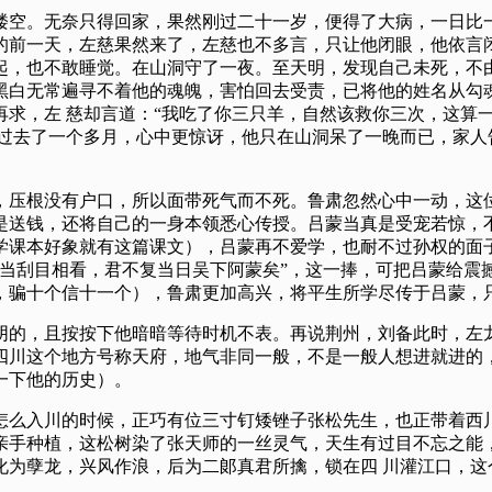
楼空。无奈只得回家，果然刚过二十一岁，便得了大病，一日比一
的前一天，左慈果然来了，左慈也不多言，只让他闭眼，他依言闭
起，也不敢睡觉。在山洞守了一夜。至天明，发现自己未死，不
黑白无常遍寻不着他的魂魄，害怕回去受责，已将他的姓名从勾
求，左 慈却言道：“我吃了你三只羊，自然该救你三次，这算
已过去了一个多月，心中更惊讶，他只在山洞呆了一晚而已，家人
，压根没有户口，所以面带死气而不死。鲁肃忽然心中一动，这位
是送钱，还将自己的一身本领悉心传授。吕蒙当真是受宠若惊，不
学课本好象就有这篇课文），吕蒙再不爱学，也耐不过孙权的面
，当刮目相看，君不复当日吴下阿蒙矣”，这一捧，可把吕蒙给震
，骗十个信十一个），鲁肃更加高兴，将平生所学尽传于吕蒙，
阴的，且按按下他暗暗等待时机不表。再说荆州，刘备此时，左龙
四川这个地方号称天府，地气非同一般，不是一般人想进就进的，
一下他的历史）。
怎么入川的时候，正巧有位三寸钉矮锉子张松先生，也正带着西川
亲手种植，这松树染了张天师的一丝灵气，天生有过目不忘之能，
化为孽龙，兴风作浪，后为二郞真君所擒，锁在四 川灌江口，这