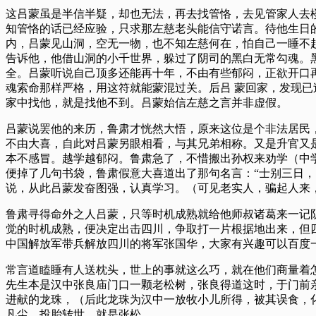
这吕蒙虽是半信半疑，却也无法，再去找管恪，去见管家人去
知管恪的话已经应验，只求那左慈老头能信守诺言。待他生日
内，吕蒙见山洞，空无一物，也不知左慈何在，怕自己一睡不
告诉他，他借山洞的小千世界，躲过了阴司的黑白无常勾魂。
全。吕蒙听说自己顶多还能再十年，不由有些郁闷，正欲开口再
魂索命那样严格，用这符就能蒙混过关。后吕 蒙回家，发现
家中找他，就是找他不到。吕蒙始信左慈之言并非虚假。
吕蒙说罢他的来历，鲁肃才恍然大悟，原来这位是个非法居民
不由大喜，自此对吕蒙另眼相看，与其兄弟相称。又是升官又
本不感冒。越学越郁闷。鲁肃急了，不惜搬出孙权来劝学（中
便掉了几句书袋，鲁肃假意大喜道出了那句名言：“士别三日
说，从此吕蒙发奋图强，认真学习。（可见老实人，骗起人来
鲁肃寻得命外之人吕蒙，只等时机成熟就给他师叔诸葛来一记
觉的时机成熟，便决定出击四川，争取打一片根据地出来，但
中国解放军带兵解放四川的将军张国华，大家有兴趣可以百度
常言道瞌睡有人送枕头，世上的事就这么巧，就在他们商量着
先生本是汉中张良庙门口一颗老松树，张良得道这时，于门前
进献的龙珠，（后此龙珠为汉中一放牧小儿所得，被其误食，
凡尘，投胎转世。就是张松。