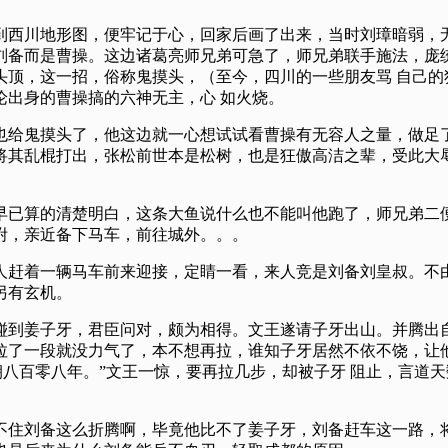
到西川地形图，便牢记于心，回家后画了出来，当时刘璋暗弱，无
刘备而是曹操。这边诸葛亮师兄弟可急了，师兄弟联手施法，庞统
顶，这一招，俗称鬼摸头，（至今，四川的一些朋友骂 自己的
论出身的曹操搞的六神无主，心 如火烧。
也给鬼摸头了，他这边就一心想试试看曹操有无容人之量，做足了
将其乱棍打出，张松前世本是松树，也是狂傲高洁之辈，受此大辱
早已算的清楚明白，这条大鱼说什么也不能叫他跑了，师兄弟二
咐，亲近备下马车，前往城外。。。
人赶着一辆马车前来迎接，定睛一看，来人竞是刘备刘皇叔。不
另有玄机。
碰到姜子牙，君臣问对，颇为相得。文王遂请子牙出山。并腾出自
拉了一段就没力气了，本不想再拉，谁知子牙居然不依不饶，让他
朝八百零八年。”文王一惊，要再拉几步，却被子牙 阻止，言道
不住刘备这么折腾啊，毕竟他比不了姜子牙，刘备赶车这一路，将