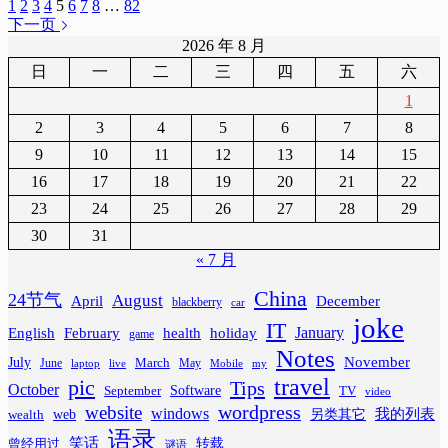
1
2
3
4
5
6
7
8
…
82
下一页
2026 年 8 月
日
一
二
三
四
五
六
1
2
3
4
5
6
7
8
9
10
11
12
13
14
15
16
17
18
19
20
21
22
23
24
25
26
27
28
29
30
31
« 7 月
China
24节气
August
April
December
blackberry
car
joke
IT
February
health
January
English
holiday
game
Notes
November
July
March
June
May
laptop
Mobile
my
live
travel
pic
Tips
October
Software
September
TV
video
wordpress
website
windows
web
我的列表
wealth
另类其它
语录
笑话
转载
曾经用过
谜语