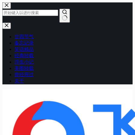
跳
至
内
容
无
结
廿四节气
果
备忘记录
笑话精品
经典转载
浮生小记
美图转载
曾经用过
关于