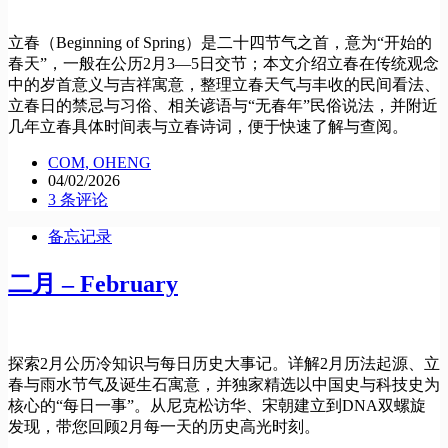
立春（Beginning of Spring）是二十四节气之首，意为“开始的
春天”，一般在公历2月3—5日交节；本文介绍立春在传统观念
中的岁首意义与吉祥寓意，整理立春天气与丰收的民间看法、
立春日的禁忌与习俗、相关谚语与“无春年”民俗说法，并附近
几年立春具体时间表与立春诗词，便于快速了解与查阅。
COM, OHENG
04/02/2026
3 条评论
备忘记录
二月 – February
探索2月公历冷知识与每日历史大事记。详解2月历法起源、立
春与雨水节气及诞生石寓意，并独家精选以中国史与科技史为
核心的“每日一事”。从尼克松访华、宋朝建立到DNA双螺旋
发现，带您回顾2月每一天的历史高光时刻。