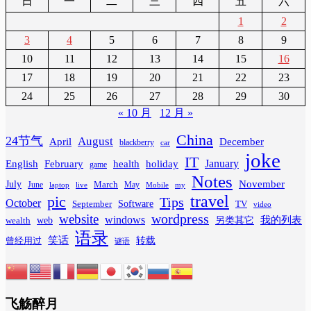
日
一
二
三
四
五
六
1
2
3
4
5
6
7
8
9
10
11
12
13
14
15
16
17
18
19
20
21
22
23
24
25
26
27
28
29
30
« 10 月
12 月 »
China
24节气
August
April
December
blackberry
car
joke
IT
February
health
January
English
holiday
game
Notes
November
July
March
June
May
laptop
Mobile
my
live
travel
pic
Tips
October
Software
September
TV
video
wordpress
website
windows
web
我的列表
wealth
另类其它
语录
笑话
转载
曾经用过
谜语
飞觞醉月