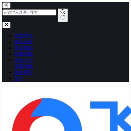
跳
至
内
容
无
结
廿四节气
果
备忘记录
笑话精品
经典转载
浮生小记
美图转载
曾经用过
关于