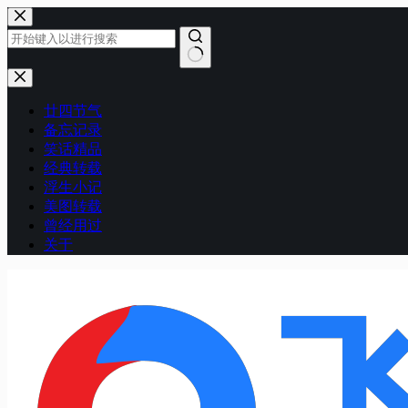
跳
至
内
容
无
结
廿四节气
果
备忘记录
笑话精品
经典转载
浮生小记
美图转载
曾经用过
关于