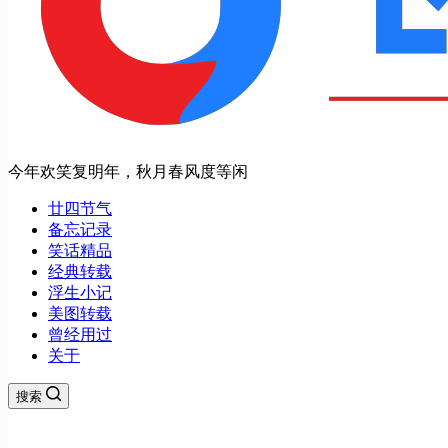
今年欢笑复明年，秋月春风度等闲
廿四节气
备忘记录
笑话精品
经典转载
浮生小记
美图转载
曾经用过
关于
搜索