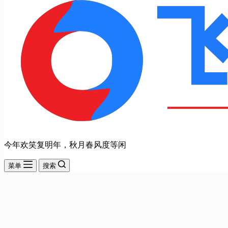
今年欢笑复明年，秋月春风度等闲
菜单
搜索